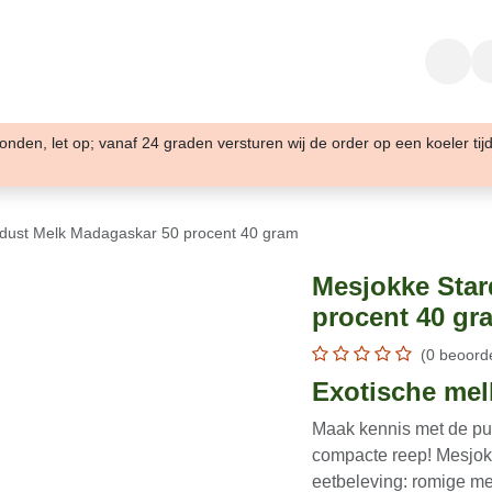
hop
Nieuws
Over ons
Contact
onden, let op; vanaf 24 graden versturen wij de order op een koe
ktober 2026
tardust Melk Madagaskar 50 procent 40 gram
Mesjokke St
50 procent 
(0 beoor
Exotische m
zakformaat
Maak kennis met de 
een compacte reep! M