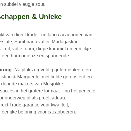
melkchocolade (50%) met uitgesproken
mel en een subtiel vleugje zout.
nschappen & Unieke
t van direct trade Trinitario cacaobonen
jofo Estate, Sambirano vallei, Madagaskar.
is fruit, volle room, diepe karamel en een
el zout – een harmonieuze en spannende
prong:
Na pluk zorgvuldig gefermenteerd
Christian & Marguerite, met liefde
rwerkt in Utrecht door de makers van
 succes in het grotere formaat – nu het
ieformaat voor onderweg of als
irect Trade garantie voor kwaliteit,