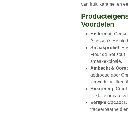
eetbeleving: romige 
tonen van fruit, kara
Producteige
Voordelen
Herkomst:
Gemaak
van Åkesson’s Be
Smaakprofiel:
Fr
tikje Fleur de S
smaakexplosie.
Ambacht & Oors
en gedroogd door 
geroosterd en ve
Mesjokke.
Bekroning:
Groot
perfecte traktat
proefcadeau.
Eerlijke Cacao:
D