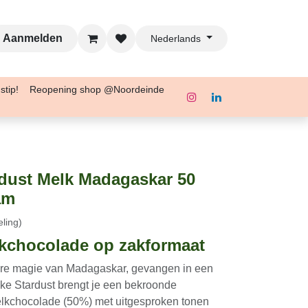
Aanmelden
Nederlands
ler tijdstip! Reopening shop
ardust Melk Madagaskar
40 gram
deling)
elkchocolade op
pure magie van Madagaskar, gevangen in
esjokke Stardust brengt je een bekroonde