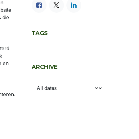
n.
bsite
 die
TAGS
terd
k
n en
ARCHIVE
teren.