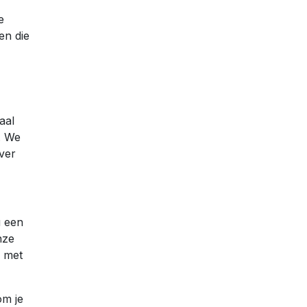
e
en die
aal
. We
ver
u een
nze
n met
om je