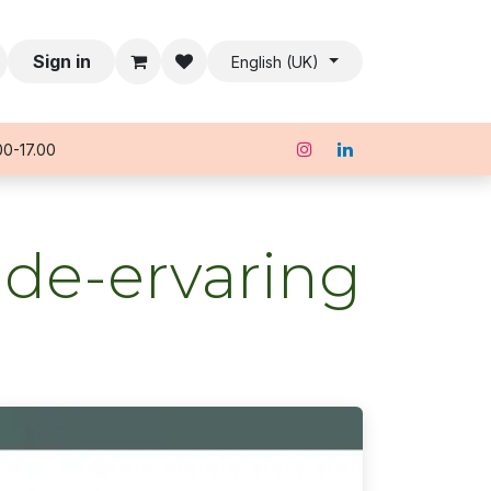
Sign in
English (UK)
00-17.00
ade-ervaring