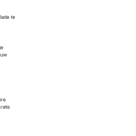
lade te
je
ouw
ire
ratis